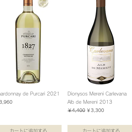
ardonnay de Purcari 2021
Dionysos Mereni Carlevana
格
Alb de Mereni 2013
3,960
60
/
1.5kg
通常価格
セール価格
￥4,400
￥3,300
込み
￥3,300
/
1.5kg
￥
3
消費税込み
,
3
0
0
カートに追加する
カートに追加する
／