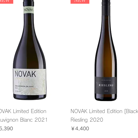
NEW
NEW
VAK Limited Edition
NOVAK Limited Edition [Black
uvignon Blanc 2021
Riesling 2020
格
価格
5,390
￥4,400
込み
消費税込み