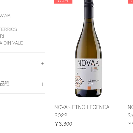
NEW
VANA
 TERRIOS
RI
A DIN VALE
70
￥5,830
品種
easca Alba
rica
NOVAK ETNO LEGENDA
NO
easca Regala
2022
Sa
価格
価
￥3,300
￥
消費税込み
消費税