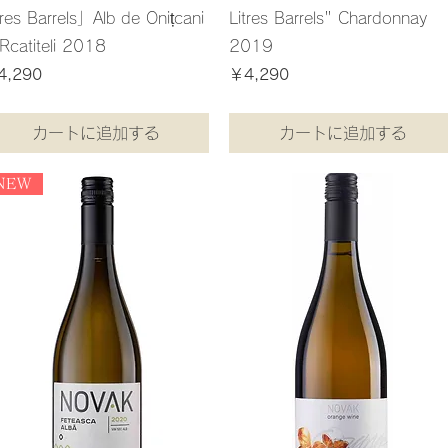
tres Barrels」Alb de Onițcani
Litres Barrels" Chardonnay
Rcatiteli 2018
2019
格
価格
4,290
￥4,290
込み
消費税込み
カートに追加する
カートに追加する
NEW