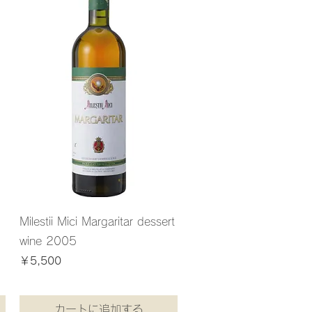
Milestii Mici Margaritar dessert
wine 2005
価格
￥5,500
￥5,500
/
1.5kg
￥
5
消費税込み
,
5
0
0
カートに追加する
／