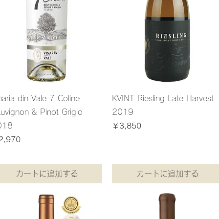
naria din Vale 7 Coline
KVINT Riesling Late Harvest
uvignon & Pinot Grigio
2019
018
価格
￥3,850
￥3,850
/
1.5kg
格
2,970
￥
3
消費税込み
,
70
/
1.5kg
8
5
0
込み
／
1
.
5
カートに追加する
カートに追加する
k
g