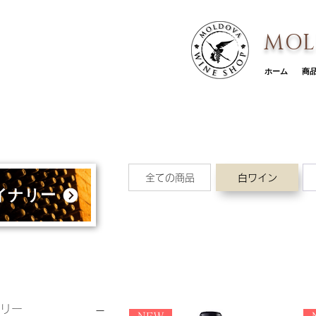
MOL
ホーム
商
全ての商品
白ワイン
イナリー
ィルター：
リー