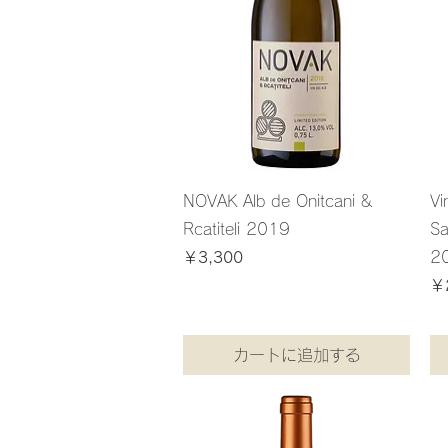
NOVAK Alb de Onitcani &
Vi
Rcatiteli 2019
Sa
価格
2
￥3,300
消費税込み
価
￥
￥2,9
￥
2
消費税
,
9
7
0
カートに追加する
／
1
.
5
k
g