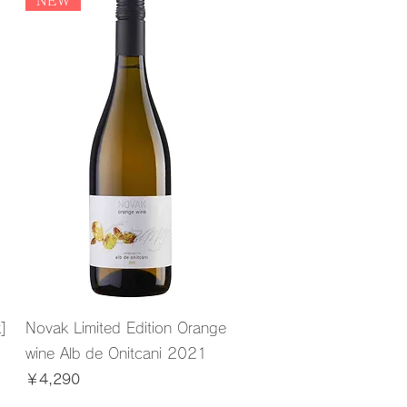
NEW
]
Novak Limited Edition Orange
wine Alb de Onitcani 2021
価格
￥4,290
消費税込み