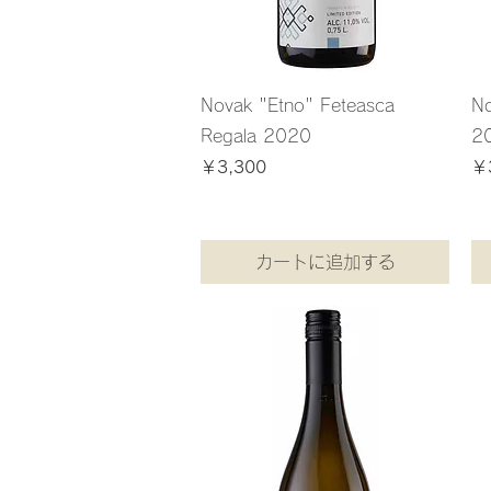
Novak "Etno" Feteasca
No
Regala 2020
2
価格
価
￥3,300
￥
消費税込み
消費税
カートに追加する