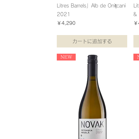
Litres Barrels」Alb de Onițcani
Li
2021
& 
価格
価
￥4,290
￥
消費税込み
消費税
カートに追加する
NEW