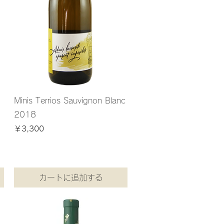
Minis Terrios Sauvignon Blanc
2018
価格
￥3,300
￥3,300
/
1.5kg
￥
3
消費税込み
,
3
0
0
／
1
.
5
カートに追加する
k
g