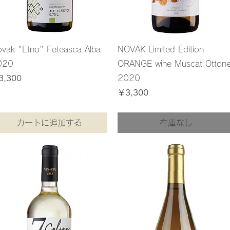
vak "Etno" Feteasca Alba
NOVAK Limited Edition
020
ORANGE wine Muscat Ottone
格
2020
3,300
込み
価格
￥3,300
消費税込み
カートに追加する
在庫なし