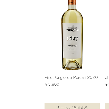
Pinot Grigio de Purcari 2020
Ch
価格
価
￥3,960
￥
￥3,960
/
1.5kg
￥3,9
￥
￥
3
3
消費税込み
消費税
,
,
9
9
6
6
0
0
／
／
1
1
.
.
5
5
カートに追加する
k
k