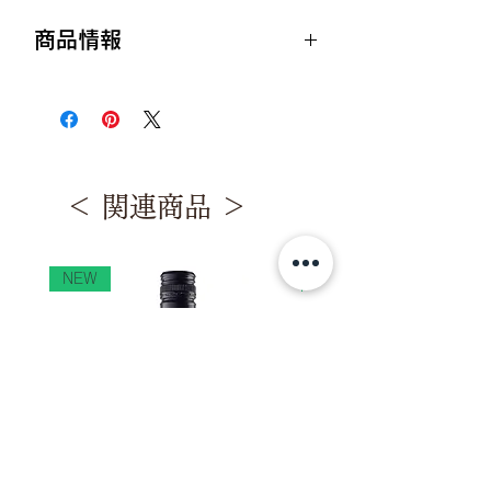
商品情報
生産者：ノヴァク ワイナリー
産地 ： モルドバ南部（ヴァルル・ル
イ・トラヤン地方）
内容量：750ml
ぶどう品種：ソーヴィニョン・ブラン
＜ 関連商品 ＞
100%
ヴィンテージ：2021年
アルコール度数：12.5％
色・味わい：白・辛口
NEW
NEW
飲みごろの温度：10〜12℃