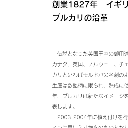
創業1827年 イギ
プルカリの沿革
伝説となった英国王室の御用達の
カナダ、英国、ノルウェー、チ
カリといわばモルドバの名刺の
生産は数銘柄に限られ、熟成に使
年、プルカリは新たなイメージ
表します。
2003-2004年に植え付け
インは更にえり抜きのものとなり