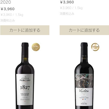
2020
価格
￥3,960
￥3,960
/
1.5kg
価格
￥3,960
￥
消費税込み
￥3,960
/
1.5kg
3
￥
,
消費税込み
3
9
,
6
カートに追加する
カートに追加する
9
0
6
／
0
1
／
.
1
5
.
k
5
g
k
g