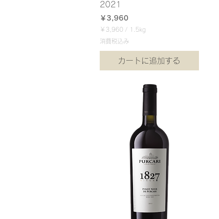
2021
価格
￥3,960
￥3,960
/
1.5kg
￥
消費税込み
3
,
カートに追加する
9
6
0
／
1
.
5
k
g