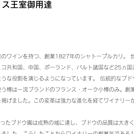
リス王室御用達
ワインを持つ、創業1827年のシャトープルカリ。 
ェコ共和国、中国、ポーランド、バルト諸国など25ヵ国
ような役割を演じるようになっています。 伝統的なブド
う樽は一流ブランドのフランス・オーク小樽のみ。創業
を掲げました。この変革は強力な進化を経てワイナリー
を行ったブドウ園は成熟の域に達し、ブドウの品質は大き
ました。こうしたことからワイナリーの創業年である1