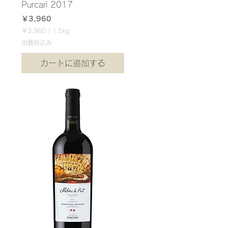
Purcari 2017
価格
￥3,960
￥3,960
/
1.5kg
￥
消費税込み
3
,
カートに追加する
9
6
0
／
1
.
5
k
g