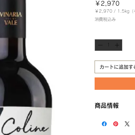
価
￥2,970
格
￥2,970
/
1.5kg
1.5kg
消費税込み
ご
と
数量
*
に
￥2,970
カートに追加す
商品情報
生産国：モルドバ
生産者：ヴィナリ
産地 ： モルドバ