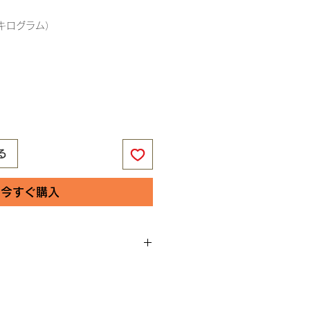
（キログラム）
る
今すぐ購入
共和国
ア・ディン・ヴァレ
南部（ヴァルル・ルイ・トラヤン地