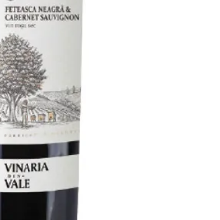
方）
内容量：750ml
ぶどう品種：フェテ
ネ・ソーヴィニョン
ヴィンテージ：201
色・味わい：赤、
アルコール度数：13
飲みごろの温度：+