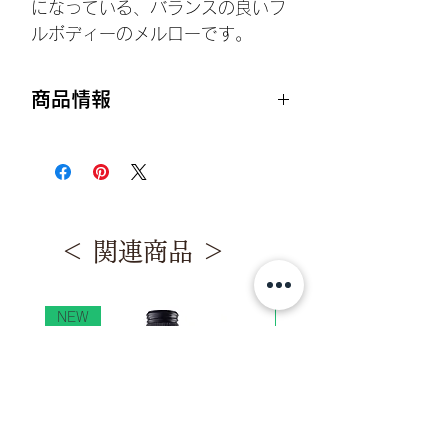
になっている、バランスの良いフ
ルボディーのメルローです。
商品情報
生産国：モルドバ共和国
生産者：ワルテリ
産地 ： モルドバ中央部（コードゥル
地方）
内容量：750ml
＜ 関連商品 ＞
ぶどう品種：メルロー100%
ヴィンテージ：2012年
アルコール度数：14％
色・味わい：赤・辛口
NEW
NEW
飲みごろの温度：18℃