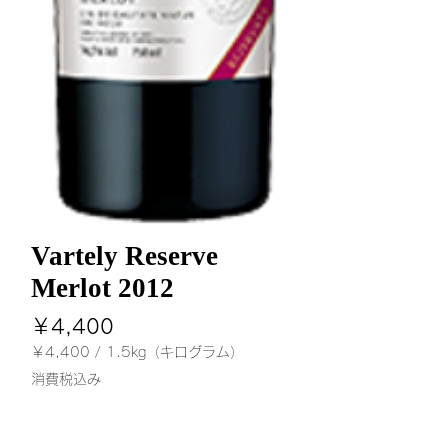
Vartely Reserve
Merlot 2012
価
￥4,400
格
￥4,400
/
1.5kg（キログラム）
1.5kg
消費税込み
ご
と
数量
*
に
￥4,400