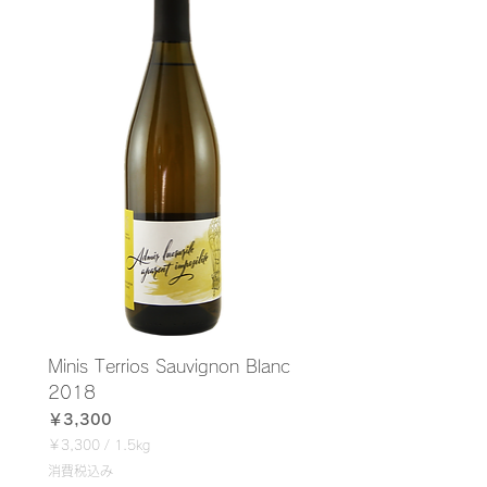
Minis Terrios Sauvignon Blanc
2018
価格
￥3,300
￥3,300
/
1.5kg
￥
消費税込み
3