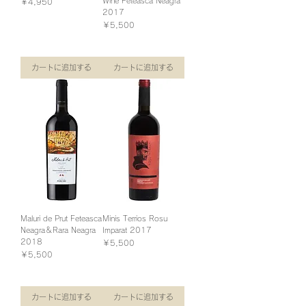
Wine Feteasca Neagra
価格
￥4,950
2017
￥4,950
/
1.5kg
￥
4
消費税込み
価格
￥5,500
,
9
￥5,500
/
1.5kg
5
￥
0
5
／
消費税込み
,
1
5
.
0
5
0
k
カートに追加する
カートに追加する
／
g
1
.
5
k
g
Maluri de Prut Feteasca
Minis Terrios Rosu
Neagra＆Rara Neagra
Imparat 2017
2018
価格
￥5,500
価格
￥5,500
￥5,500
/
1.5kg
￥
5
消費税込み
￥5,500
/
1.5kg
,
￥
5
5
消費税込み
0
,
0
5
／
0
1
0
カートに追加する
カートに追加する
.
／
5
1