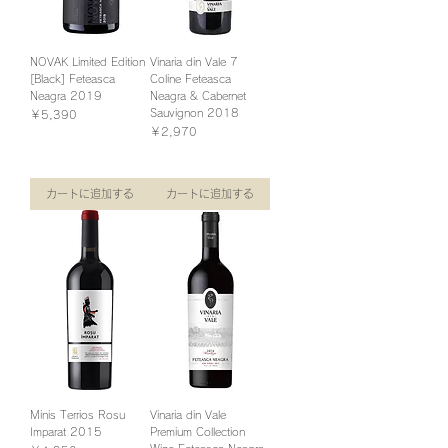
NOVAK Limited Edition
Vinaria din Vale 7
[Black] Feteasca
Coline Feteasca
Neagra 2019
Neagra & Cabernet
Sauvignon 2018
価格
￥5,390
価格
￥2,970
消費税込み
￥2,970
/
1.5kg
￥
2
消費税込み
,
9
7
0
カートに追加する
カートに追加する
／
1
.
5
k
g
Minis Terrios Rosu
Vinaria din Vale
Imparat 2015
Premium Collection