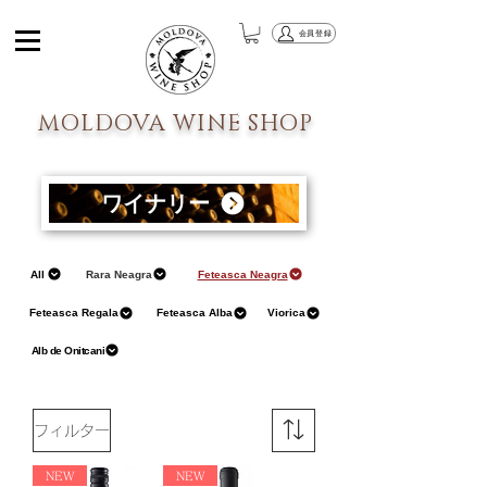
会員登録
MOLDOVA WINE SHOP
ワイナリー
All
Rara Neagra
Feteasca Neagra
Feteasca Regala
Feteasca Alba
Viorica
Alb de Onitcani
フィルター
NEW
NEW