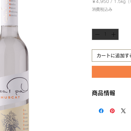
格
￥4,950
/
1.5kg
1.5kg
消費税込み
ご
と
数量
*
に
￥4,950
カートに追加す
商品情報
生産国 ： モルド
生産者 ： ミグダ
産地 ： モルドバ
内容量 ： 500ml
ぶどう品種 ：マス