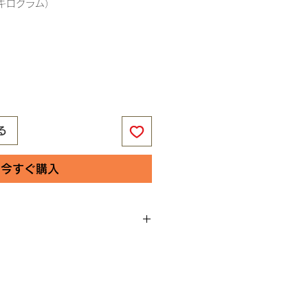
（キログラム）
る
今すぐ購入
バ共和国
ルピー シャトー・コージュシュナ
中央部（コードゥル地方）
カット100％